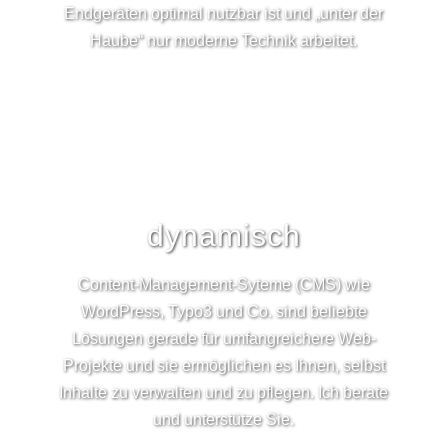
Endgeräten optimal nutzbar ist und „unter der
Haube“ nur moderne Technik arbeitet.
dynamisch
Content-Management-Syteme (CMS) wie
WordPress, Typo3 und Co. sind beliebte
Lösungen gerade für umfangreichere Web-
Projekte und sie ermöglichen es Ihnen, selbst
Inhalte zu verwalten und zu pflegen. Ich berate
und unterstütze Sie.