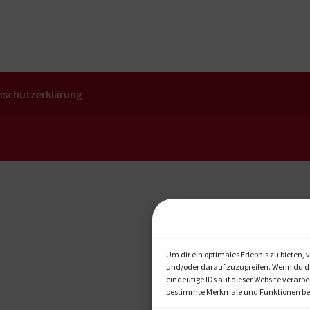
nschutzerklärung
Um dir ein optimales Erlebnis zu bieten
und/oder darauf zuzugreifen. Wenn du d
eindeutige IDs auf dieser Website verarb
bestimmte Merkmale und Funktionen bee