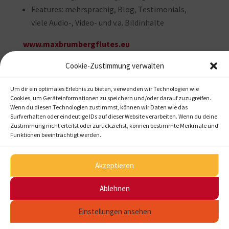
Features: mehrsprachig, Blog, Testimonials,
viele Audio-, Video- und v.a. Bildinhalte
www.maxbrumbergflutes.eu
Cookie-Zustimmung verwalten
←
Hutewaldhof
Um dir ein optimales Erlebnis zu bieten, verwenden wir Technologien wie
Cookies, um Geräteinformationen zu speichern und/oder darauf zuzugreifen.
Wenn du diesen Technologien zustimmst, können wir Daten wie das
KRES
→
Surfverhalten oder eindeutige IDs auf dieser Website verarbeiten. Wenn du deine
Zustimmung nicht erteilst oder zurückziehst, können bestimmte Merkmale und
Funktionen beeinträchtigt werden.
Akzeptieren
Startseite
Kontakt
Impressum
Datenschutzerklärung
Ablehnen
Einstellungen ansehen