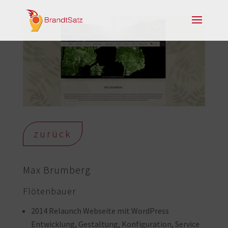
zurück
Max Brumberg
Flötenbauer
2014 Relaunch Webseite mit WordPress
Entwicklung, Gestaltung, Konfiguration, Service