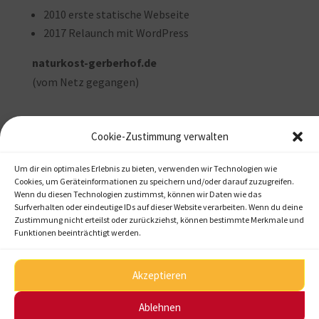
2010 erste statische Webseite
2017 Relaunch mit WordPress
naturkost-gerberhof.de
(vom Netz gegangen)
Cookie-Zustimmung verwalten
←
HolzKlangSpiel
Um dir ein optimales Erlebnis zu bieten, verwenden wir Technologien wie
Westing
Cookies, um Geräteinformationen zu speichern und/oder darauf zuzugreifen.
Wenn du diesen Technologien zustimmst, können wir Daten wie das
Werbetechnik
→
Surfverhalten oder eindeutige IDs auf dieser Website verarbeiten. Wenn du deine
Zustimmung nicht erteilst oder zurückziehst, können bestimmte Merkmale und
Funktionen beeinträchtigt werden.
Akzeptieren
Startseite
Kontakt
Impressum
Datenschutzerklärung
Ablehnen