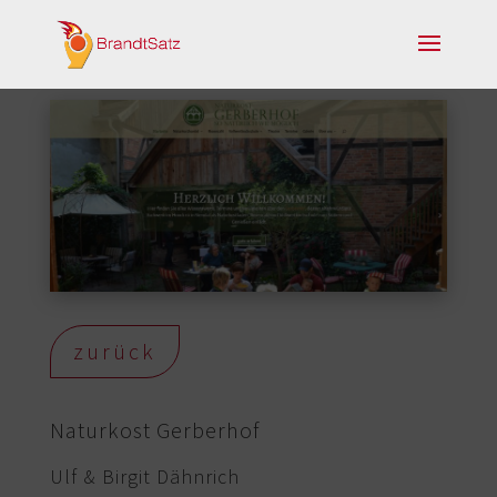
zurück
Naturkost Gerberhof
Ulf & Birgit Dähnrich