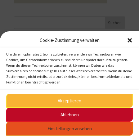
Cookie-Zustimmung verwalten
Startseite
Projekte / Referenzen
Um dir ein optimales Erlebnis zu bieten, verwenden wir Technologien wie
Cookies, um Geräteinformationen zu speichern und/oder darauf zuzugreifen.
Preise und Leistungen
Wenn du diesen Technologien zustimmst, können wir Daten wie das
Surfverhalten oder eindeutige IDs auf dieser Website verarbeiten. Wenn du deine
Kontakt
Zustimmung nicht erteilst oder zurückziehst, können bestimmte Merkmale und
Funktionen beeinträchtigt werden.
Akzeptieren
Startseite
Kontakt
Impressum
Datenschutzerklärung
Ablehnen
Einstellungen ansehen